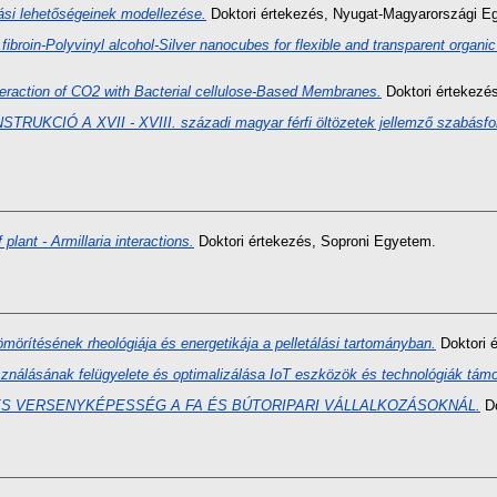
ási lehetőségeinek modellezése.
Doktori értekezés
, Nyugat-Magyarországi E
 fibroin-Polyvinyl alcohol-Silver nanocubes for flexible and transparent organic 
eraction of CO2 with Bacterial cellulose-Based Membranes.
Doktori értekezé
CIÓ A XVII - XVIII. századi magyar férfi öltözetek jellemző szabásfor
plant - Armillaria interactions.
Doktori értekezés
, Soproni Egyetem.
örítésének rheológiája és energetikája a pelletálási tartományban.
Doktori 
sználásának felügyelete és optimalizálása IoT eszközök és technológiák tám
S VERSENYKÉPESSÉG A FA ÉS BÚTORIPARI VÁLLALKOZÁSOKNÁL.
Do