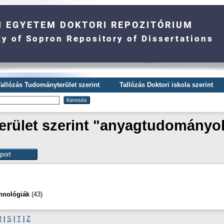
Tallózás Tudományterület szerint
Tallózás Doktori iskola szerint
rület szerint "anyagtudományok
hnológiák
(43)
R
|
S
|
T
|
Z