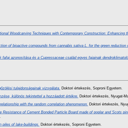
ditional Woodcarving Techniques with Contemporary Construction: Enhancing t
ction of bioactive compounds from cannabis sativa L. for the green reduction o
ek fafaj azonosítása és a Cupressaceae család egyes fajainak dendroklimatoló
őzölési tulajdonságainak vizsgálata.
Doktori értekezés
, Soproni Egyetem.
mzése, különös tekintettel a hozzáadott értékre.
Doktori értekezés
, Nyugat-M
 relationship with the random correlation phenomenon.
Doktori értekezés
, Nyu
e Resistance of Cement Bonded Particle Board made of poplar and Scots pine
.
piles of lake-buildings.
Doktori értekezés
, Soproni Egyetem.