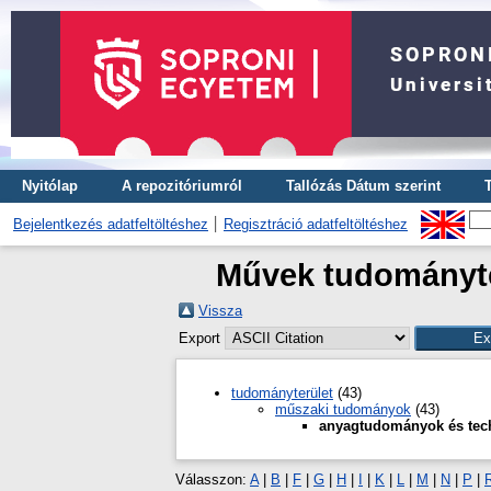
Nyitólap
A repozitóriumról
Tallózás Dátum szerint
Bejelentkezés adatfeltöltéshez
Regisztráció adatfeltöltéshez
Művek tudományte
Vissza
Export
tudományterület
(43)
műszaki tudományok
(43)
anyagtudományok és tec
Válasszon:
A
|
B
|
F
|
G
|
H
|
I
|
K
|
L
|
M
|
N
|
P
|