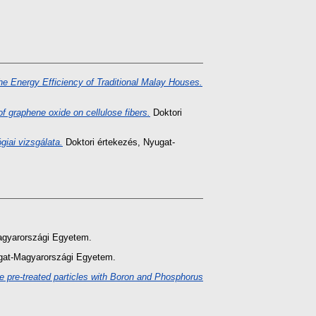
he Energy Efficiency of Traditional Malay Houses.
f graphene oxide on cellulose fibers.
Doktori
giai vizsgálata.
Doktori értekezés
, Nyugat-
agyarországi Egyetem.
gat-Magyarországi Egyetem.
 pre-treated particles with Boron and Phosphorus