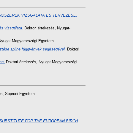
NDSZEREK VIZSGÁLATA ÉS TERVEZÉSE.
s vizsgálata.
Doktori értekezés
, Nyugat-
Nyugat-Magyarországi Egyetem.
sztése spline függvények segítségével.
Doktori
an.
Doktori értekezés
, Nyugat-Magyarországi
és
, Soproni Egyetem.
 SUBSTITUTE FOR THE EUROPEAN BIRCH