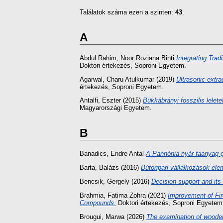
Találatok száma ezen a szinten:
43
.
A
Abdul Rahim, Noor Roziana Binti
Integrating Tra
Doktori értekezés
, Soproni Egyetem.
Agarwal, Charu Atulkumar
(2019)
Ultrasonic extra
értekezés
, Soproni Egyetem.
Antalfi, Eszter
(2015)
Bükkábrányi fosszilis lelet
Magyarországi Egyetem.
B
Banadics, Endre Antal
A Pannónia nyár faanyag g
Barta, Balázs
(2016)
Bútoripari vállalkozások ele
Bencsik, Gergely
(2016)
Decision support and its
Brahmia, Fatima Zohra
(2021)
Improvement of Fir
Compounds.
Doktori értekezés
, Soproni Egyetem
Brougui, Marwa
(2026)
The examination of wooden 