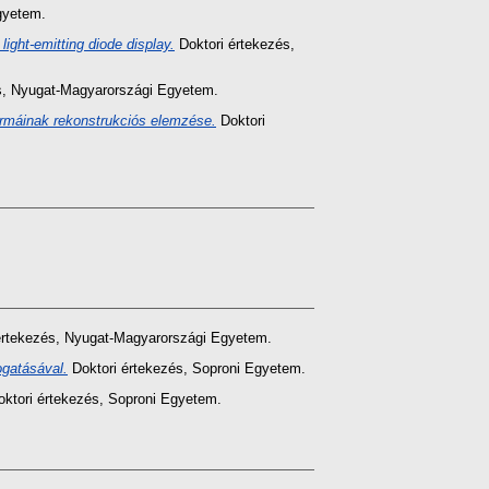
gyetem.
light-emitting diode display.
Doktori értekezés
,
s
, Nyugat-Magyarországi Egyetem.
máinak rekonstrukciós elemzése.
Doktori
értekezés
, Nyugat-Magyarországi Egyetem.
ogatásával.
Doktori értekezés
, Soproni Egyetem.
ktori értekezés
, Soproni Egyetem.