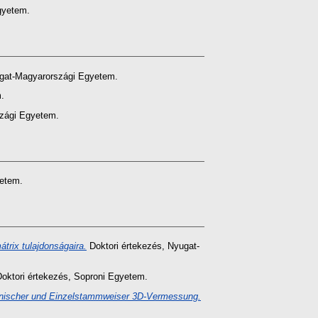
gyetem.
gat-Magyarországi Egyetem.
.
zági Egyetem.
yetem.
átrix tulajdonságaira.
Doktori értekezés
, Nyugat-
oktori értekezés
, Soproni Egyetem.
ronischer und Einzelstammweiser 3D-Vermessung.