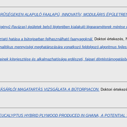
RŰSÉGEKEN ALAPULÓ FAALAPÚ, INNOVATÍV, MODULÁRIS ÉPÜLETRE
gényű (favázas) épületek belső légterében kialakuló légparaméterek mérése é
ztató hatása a bútoriparban felhasználható faanyagoknál.
Doktori értekezés
, 
nalitikus mennyiségi meghatározására vonatkozó feldolgozó algoritmus fejle
einek kiterjesztése és alkalmazhatósága erdészeti, faipari döntéstámogatásb
ÁSÁRLÓI MAGATARTÁS VIZSGÁLATA A BÚTORPIACON.
Doktori értekez
EUCALYPTUS HYBRID PLYWOOD PRODUCED IN GHANA, A POTENTIAL