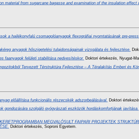
on material from sugarcane bagasse and examination of the insulation effect
ások a hajlékonyfalú csomagolóanyagok flexográfiai nyomtatásának pre-press
kéreg anyagok hőszigetelési tulajdonságainak vizsgálata és fejlesztése.
Dokt
faanyagok felületi stabilitása nedvesítéskor.
Doktori értekezés
, Nyugat-Ma
ozitokból Tervezett Térstruktúra Fejlesztése – A Téralakítás Emberi és Kör
anyag előállítása funkcionális részecskék adszorbeálásával.
Doktori értekezé
ok gondozására szolgáló gyógyászati eszközök hordáskomfortjának javítása.
K KERETPROGRAMBAN MEGVALÓSULT FAIPARI PROJEKTEK STRUKTÚR
ÉSE.
Doktori értekezés
, Soproni Egyetem.