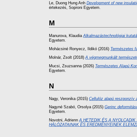
Le, Duong Hung Anh
Development of new insulati
értekezés
, Soproni Egyetem.
M
Manurova, Klaudia
Alkalmazástechnológiai kutat
Egyetem.
Mohácsiné Ronyecz, Ildikó
(2016)
Természetes fa
Molnár, Zsolt
(2018)
A végmegmunkált természetes 
Mucsi, Zsuzsanna
(2026)
Természetes Alapú Komp
Egyetem.
N
Nagy, Veronika
(2015)
Cellulóz alapú reszponzív 
Nagyné Szabó, Orsolya
(2015)
Gerinc deformitás
Egyetem.
Novotni, Adrienn
A HETEDIK ÉS A NYOLCADI
HÁLÓZATAINAK ÉS EREDMÉNYEINEK ELEMZ