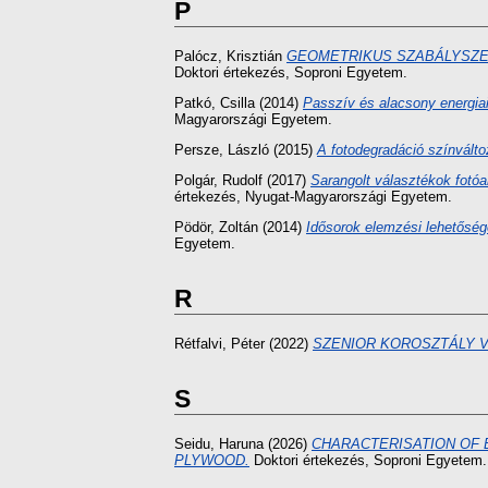
P
Palócz, Krisztián
GEOMETRIKUS SZABÁLYSZE
Doktori értekezés
, Soproni Egyetem.
Patkó, Csilla
(2014)
Passzív és alacsony energiai
Magyarországi Egyetem.
Persze, László
(2015)
A fotodegradáció színválto
Polgár, Rudolf
(2017)
Sarangolt választékok fotóa
értekezés
, Nyugat-Magyarországi Egyetem.
Pödör, Zoltán
(2014)
Idősorok elemzési lehetőség
Egyetem.
R
Rétfalvi, Péter
(2022)
SZENIOR KOROSZTÁLY V
S
Seidu, Haruna
(2026)
CHARACTERISATION OF 
PLYWOOD.
Doktori értekezés
, Soproni Egyetem.