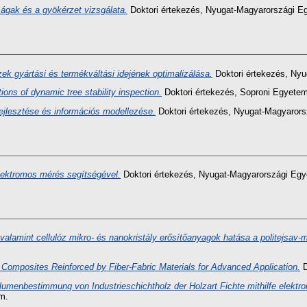
z ágak és a gyökérzet vizsgálata.
Doktori értekezés
, Nyugat-Magyarországi E
zek gyártási és termékváltási idejének optimalizálása.
Doktori értekezés
, Nyu
tions of dynamic tree stability inspection.
Doktori értekezés
, Soproni Egyetem
ejlesztése és információs modellezése.
Doktori értekezés
, Nyugat-Magyarors
lektromos mérés segítségével.
Doktori értekezés
, Nyugat-Magyarországi Eg
valamint cellulóz mikro- és nanokristály erősítőanyagok hatása a politejsav-m
Composites Reinforced by Fiber-Fabric Materials for Advanced Application.
D
umenbestimmung von Industrieschichtholz der Holzart Fichte mithilfe elekt
m.