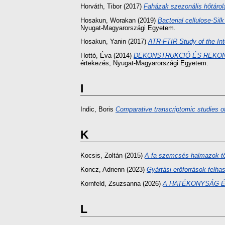
Horváth, Tibor
(2017)
Faházak szezonális hőtárol
Hosakun, Worakan
(2019)
Bacterial cellulose-Silk
Nyugat-Magyarországi Egyetem.
Hosakun, Yanin
(2017)
ATR-FTIR Study of the Int
Hottó, Éva
(2014)
DEKONSTRUKCIÓ ÉS REKONSTRUK
értekezés
, Nyugat-Magyarországi Egyetem.
I
Indic, Boris
Comparative transcriptomic studies of 
K
Kocsis, Zoltán
(2015)
A fa szemcsés halmazok töm
Koncz, Adrienn
(2023)
Gyártási erőforrások felha
Kornfeld, Zsuzsanna
(2026)
A HATÉKONYSÁG É
L