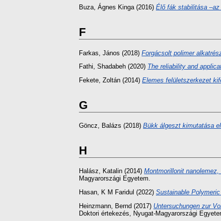
Buza, Ágnes Kinga
(2016)
Élő fák stabilitása –a
F
Farkas, János
(2018)
Forgácsolt polimer alkatrés
Fathi, Shadabeh
(2020)
The reliability and applica
Fekete, Zoltán
(2014)
Elemes felületszerkezet kif
G
Göncz, Balázs
(2018)
Bükk álgeszt kimutatása e
H
Halász, Katalin
(2014)
Montmorillonit nanolemez, 
Magyarországi Egyetem.
Hasan, K M Faridul
(2022)
Sustainable Polymeric 
Heinzmann, Bernd
(2017)
Untersuchungen zur Vol
Doktori értekezés
, Nyugat-Magyarországi Egyete