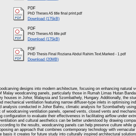
PDF
PhD Theses A5 title final print.pdf
Download (175kB)
PDF
PhD Theses A5 title.pdf
Download (175kB)
PDF
PHD Thesis Final Roziana Abdul Rahim.Text.Marked - 1.pdf
Download (20MB)
 woodcarving designs into modern architecture, focusing on enhancing natural ven
of Malay woodcarving panels, particularly those in Rumah Limas Hutan Banda
ry houses in Johor, Malaysia and Szombathely, Hungary. Additionally, the stu
nd mechanical ventilation featuring narrow diffuser-type inlets in optimising i
 analysis conducted in Johor Bahru, climatic analysis for Szombathely using 
of woodcarving ventilation panels, opened vents, closed vents and mechanical
 configuration to evaluate their effectiveness in facilitating airflow under ex
ventilation and cultural aesthetics can be better understood by drawing comp
ing to the results, woodcarving panels can help preserve culture while grea
proposing an approach that combines contemporary technology with vernacula
asis it creates for future study into culturally inspired architectural solutio