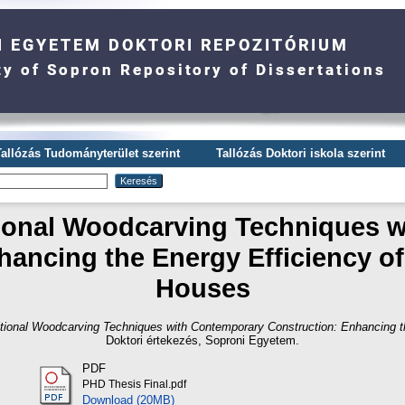
Tallózás Tudományterület szerint
Tallózás Doktori iskola szerint
itional Woodcarving Techniques 
ancing the Energy Efficiency of
Houses
ditional Woodcarving Techniques with Contemporary Construction: Enhancing t
Doktori értekezés
, Soproni Egyetem.
PDF
PHD Thesis Final.pdf
Download (20MB)