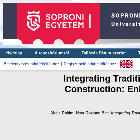
Nyitólap
A repozitóriumról
Tallózás Dátum szerint
Bejelentkezés adatfeltöltéshez
Regisztráció adatfeltöltéshez
Integrating Trad
Construction: Enh
Abdul Rahim, Noor Roziana Binti
Integrating Tra