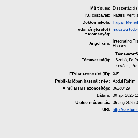
Mű típusa:
Disszertáció (
Kulcsszavak:
Natural Ventil
Doktori iskola:
Faipari Mérnök
Tudományterület /
műszaki tud
tudományág:
Integrating T
Angol cím:
Houses
Témavezető
Témavezető(k):
Szabó, Dr P
Kovács, Prof
EPrint azonosító (ID):
945
Publikációban használt név :
Abdul Rahim, 
A mű MTMT azonosítója:
36280429
Dátum:
30 ápr 2025 1
Utolsó módosítás:
06 aug 2025 0
URI:
http://doktori