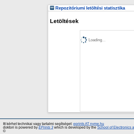
Repozitóriumi letöltési statisztika
Letöltések
Loading...
Itt kérhet technikai vagy tartalmi segítséget:
eprints AT nyme.hu
doktori is powered by
EPrints 3
which is developed by the
School of Electronics
©