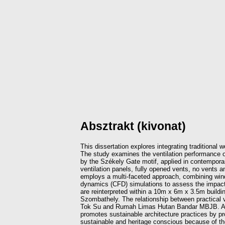
Absztrakt (kivonat)
This dissertation explores integrating traditional
The study examines the ventilation performance 
by the Székely Gate motif, applied in contempora
ventilation panels, fully opened vents, no vents a
employs a multi-faceted approach, combining wind
dynamics (CFD) simulations to assess the impact 
are reinterpreted within a 10m x 6m x 3.5m building
Szombathely. The relationship between practical 
Tok Su and Rumah Limas Hutan Bandar MBJB. Accord
promotes sustainable architecture practices by 
sustainable and heritage conscious because of the b