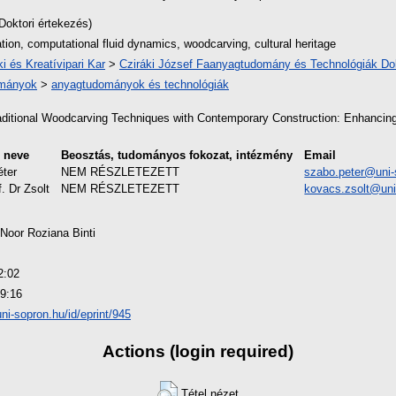
Doktori értekezés)
ation, computational fluid dynamics, woodcarving, cultural heritage
i és Kreatívipari Kar
>
Cziráki József Faanyagtudomány és Technológiák Dok
ományok
>
anyagtudományok és technológiák
raditional Woodcarving Techniques with Contemporary Construction: Enhancing 
 neve
Beosztás, tudományos fokozat, intézmény
Email
éter
NEM RÉSZLETEZETT
szabo.peter@uni-
. Dr Zsolt
NEM RÉSZLETEZETT
kovacs.zsolt@uni
Noor Roziana Binti
2:02
9:16
.uni-sopron.hu/id/eprint/945
Actions (login required)
Tétel nézet