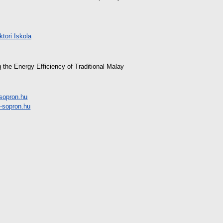
tori Iskola
the Energy Efficiency of Traditional Malay
sopron.hu
-sopron.hu