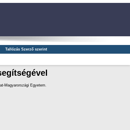
Tallózás Szerző szerint
segítségével
gat-Magyarországi Egyetem.