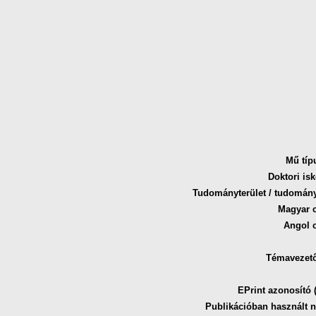
Mű típ
Doktori isk
Tudományterület / tudomán
Magyar 
Angol 
Témavezető
EPrint azonosító (
Publikációban használt n