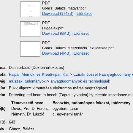
PDF
Goncz_Balazs_magyar.pdf
Download (174kB)
|
Előnézet
PDF
Fuggelek.pdf
Download (9MB)
|
Előnézet
PDF
Goncz_Balazs_disszertacio.Text.Marked.pdf
Download (4MB)
|
Előnézet
usa:
Disszertáció (Doktori értekezés)
ola:
Faipari Mérnöki és Kreatívipari Kar
>
Cziráki József Faanyagtudomány é
yág:
műszaki tudományok
>
anyagtudományok és technológiák
cím:
Bükk álgeszt kimutatása elektromos mérés segítségével
cím:
Detecting red heart in beech (Fagus sylvatica) by electric impedance 
Témavezető neve
Beosztás, tudományos fokozat, intézmény
(k):
Divós, Prof Dr Ferenc
egyetemi tanár
Németh, Dr. László
c. egyetemi tanár
ID):
643
év :
Göncz, Balázs