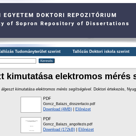
Tallózás Tudományterület szerint
Tallózás Doktori iskola szerint
t kimutatása elektromos mérés 
 álgeszt kimutatása elektromos mérés segítségével.
Doktori értekezés
, Nyu
PDF
Goncz_Balazs_disszertacio.pdf
Download (4MB)
|
Előnézet
PDF
Goncz_Balazs_angoltezis.pdf
Download (172kB)
|
Előnézet