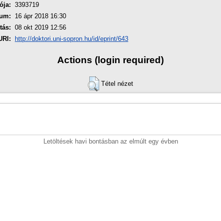
ója:
3393719
um:
16 ápr 2018 16:30
tás:
08 okt 2019 12:56
URI:
http://doktori.uni-sopron.hu/id/eprint/643
Actions (login required)
Tétel nézet
Letöltések havi bontásban az elmúlt egy évben