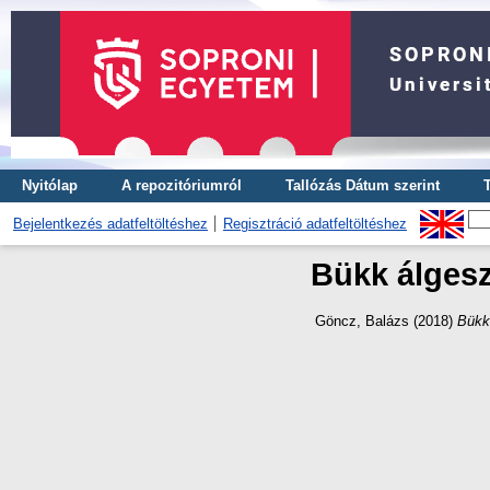
Nyitólap
A repozitóriumról
Tallózás Dátum szerint
Bejelentkezés adatfeltöltéshez
Regisztráció adatfeltöltéshez
Bükk álgesz
Göncz, Balázs
(2018)
Bükk