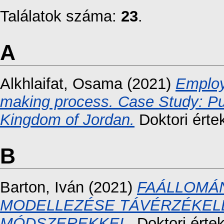
Találatok száma:
23
.
A
Alkhlaifat, Osama
(2021)
Employ
making process. Case Study: Pub
Kingdom of Jordan.
Doktori érte
B
Barton, Iván
(2021)
FAÁLLOMÁ
MODELLEZÉSE TÁVÉRZÉKELÉ
MÓDSZEREKKEL.
Doktori érte