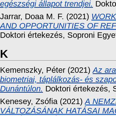
egészségi állapot trendjei.
Doktor
Jarrar, Doaa M. F.
(2021)
WORKI
AND OPPORTUNITIES OF REF
Doktori értekezés
, Soproni Egy
K
Kemenszky, Péter
(2021)
Az ara
biometriai, táplálkozás- és szapo
Dunántúlon.
Doktori értekezés
, 
Kenesey, Zsófia
(2021)
A NEMZ
VÁLTOZÁSÁNAK HATÁSAI MA