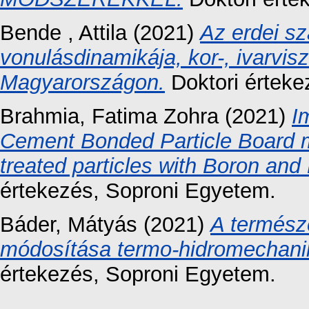
Bende , Attila
(2021)
Az erdei sz
vonulásdinamikája, kor-, ivarvisz
Magyarországon.
Doktori érteke
Brahmia, Fatima Zohra
(2021)
I
Cement Bonded Particle Board m
treated particles with Boron a
értekezés
, Soproni Egyetem.
Báder, Mátyás
(2021)
A termész
módosítása termo-hidromechanik
értekezés
, Soproni Egyetem.