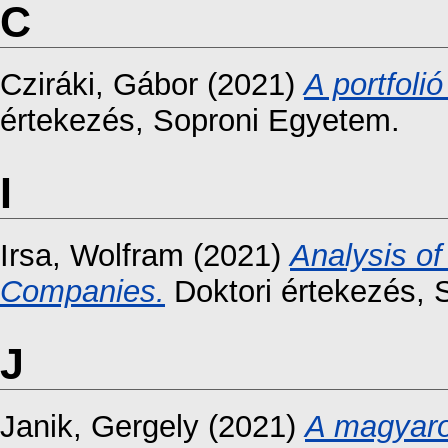
C
Cziráki, Gábor
(2021)
A portfoli
értekezés
, Soproni Egyetem.
I
Irsa, Wolfram
(2021)
Analysis o
Companies.
Doktori értekezés
, 
J
Janik, Gergely
(2021)
A magyaro