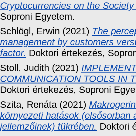
Cryptocurrencies on the Society 
Soproni Egyetem.
Schlögl, Erwin
(2021)
The percep
management by customers versu
factor.
Doktori értekezés
, Sopro
Stoll, Judith
(2021)
IMPLEMENT
COMMUNICATION TOOLS IN T
Doktori értekezés
, Soproni Egy
Szita, Renáta
(2021)
Makrogerin
környezeti hatások (elsősorban 
jellemzőinek) tükrében.
Doktori 