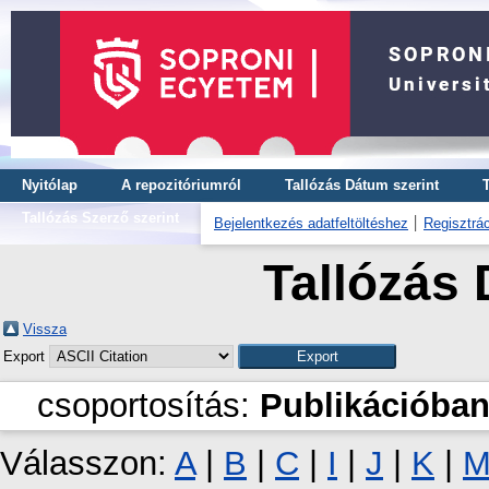
Nyitólap
A repozitóriumról
Tallózás Dátum szerint
Tallózás Szerző szerint
Bejelentkezés adatfeltöltéshez
Regisztrác
Tallózás 
Vissza
Export
csoportosítás:
Publikációban
Válasszon:
A
|
B
|
C
|
I
|
J
|
K
|