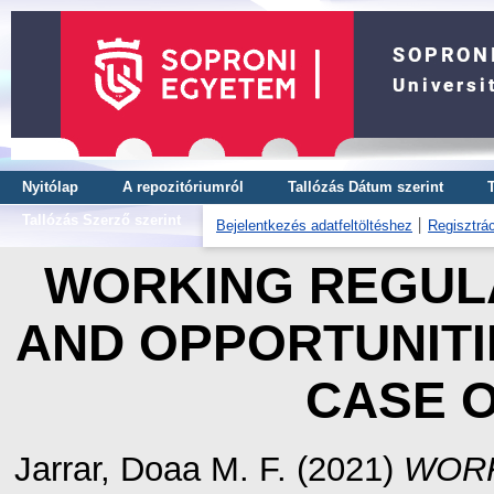
Nyitólap
A repozitóriumról
Tallózás Dátum szerint
Tallózás Szerző szerint
Bejelentkezés adatfeltöltéshez
Regisztrác
WORKING REGULA
AND OPPORTUNITI
CASE O
Jarrar, Doaa M. F.
(2021)
WORK