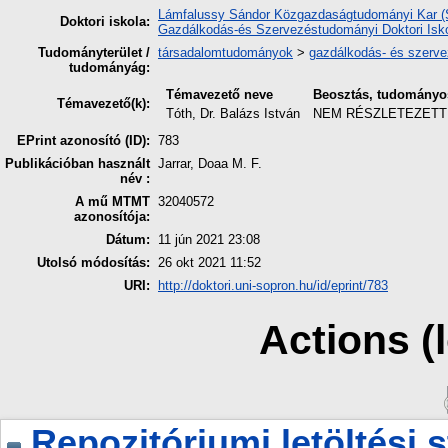
Lámfalussy Sándor Közgazdaságtudományi Kar (So
Doktori iskola:
Gazdálkodás-és Szervezéstudományi Doktori Isk
Tudományterület /
társadalomtudományok
>
gazdálkodás- és szerv
tudományág:
Témavezető neve
Beosztás, tudományos
Témavezető(k):
Tóth, Dr. Balázs István
NEM RÉSZLETEZETT
EPrint azonosító (ID):
783
Publikációban használt
Jarrar, Doaa M. F.
név :
A mű MTMT
32040572
azonosítója:
Dátum:
11 jún 2021 23:08
Utolsó módosítás:
26 okt 2021 11:52
URI:
http://doktori.uni-sopron.hu/id/eprint/783
Actions (
Repozitóriumi letöltési s