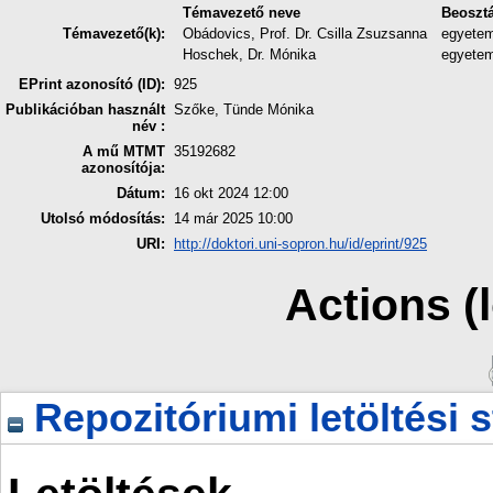
Témavezető neve
Beoszt
Témavezető(k):
Obádovics, Prof. Dr. Csilla Zsuzsanna
egyetem
Hoschek, Dr. Mónika
egyetem
EPrint azonosító (ID):
925
Publikációban használt
Szőke, Tünde Mónika
név :
A mű MTMT
35192682
azonosítója:
Dátum:
16 okt 2024 12:00
Utolsó módosítás:
14 már 2025 10:00
URI:
http://doktori.uni-sopron.hu/id/eprint/925
Actions (
Repozitóriumi letöltési s