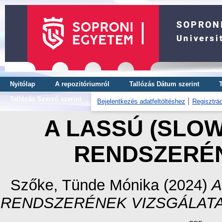
Nyitólap
A repozitóriumról
Tallózás Dátum szerint
Tallózás Szerző szerint
Bejelentkezés adatfeltöltéshez
Regisztrác
A LASSÚ (SLO
RENDSZERÉN
Szőke, Tünde Mónika
(2024)
A
RENDSZERÉNEK VIZSGÁLATA