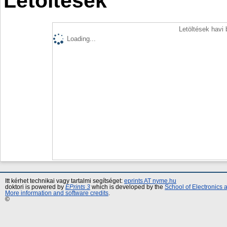
Letöltések
Letöltések havi
Loading...
Itt kérhet technikai vagy tartalmi segítséget:
eprints AT nyme.hu
doktori is powered by
EPrints 3
which is developed by the
School of Electronics
More information and software credits
.
©