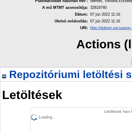
Publikációban használt név :
Nemes, Viktória Erzséb
A mű MTMT azonosítója:
32819740
Dátum:
07 jún 2022 11:16
Utolsó módosítás:
07 jún 2022 11:16
URI:
http://doktori.uni-sopron
Actions (
Repozitóriumi letöltési s
Letöltések
Letöltések havi
Loading...