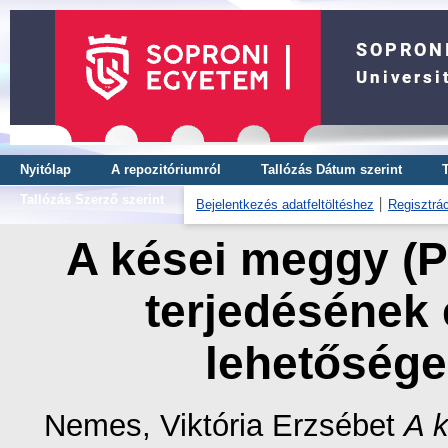
Nyitólap
A repozitóriumról
Tallózás Dátum szerint
Tallózás Szerző szerint
Bejelentkezés adatfeltöltéshez
Regisztrác
A kései meggy (P
terjedésének 
lehetősége
Nemes, Viktória Erzsébet
A k