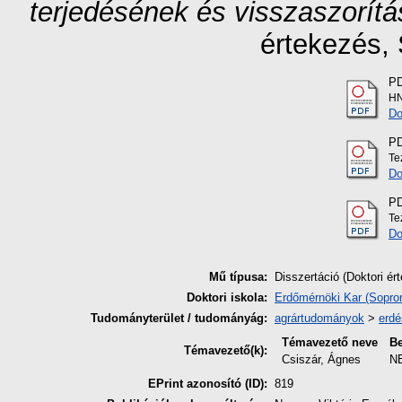
terjedésének és visszaszorítá
értekezés
,
P
HN
Do
P
Te
Do
P
Te
Do
Mű típusa:
Disszertáció (Doktori ér
Doktori iskola:
Erdőmérnöki Kar (Sopro
Tudományterület / tudományág:
agrártudományok
>
erdé
Témavezető neve
Be
Témavezető(k):
Csiszár, Ágnes
N
EPrint azonosító (ID):
819