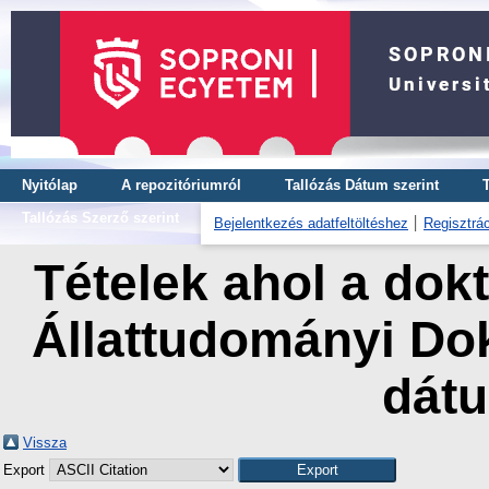
Nyitólap
A repozitóriumról
Tallózás Dátum szerint
Tallózás Szerző szerint
Bejelentkezés adatfeltöltéshez
Regisztrác
Tételek ahol a dokt
Állattudományi Dok
dát
Vissza
Export