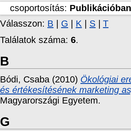
csoportosítás:
Publikációban
Válasszon:
B
|
G
|
K
|
S
|
T
Találatok száma:
6
.
B
Bódi, Csaba
(2010)
Ökológiai er
és értékesítésének marketing as
Magyarországi Egyetem.
G