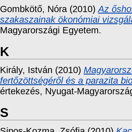
Gombkötő, Nóra
(2010)
Az ősho
szakaszainak ökonómiai vizsgál
Magyarországi Egyetem.
K
Király, István
(2010)
Magyarorszá
fertőzöttségéről és a parazita bi
értekezés
, Nyugat-Magyarorszá
S
Sipos-Kozma, Zsófia
(2010)
Kac