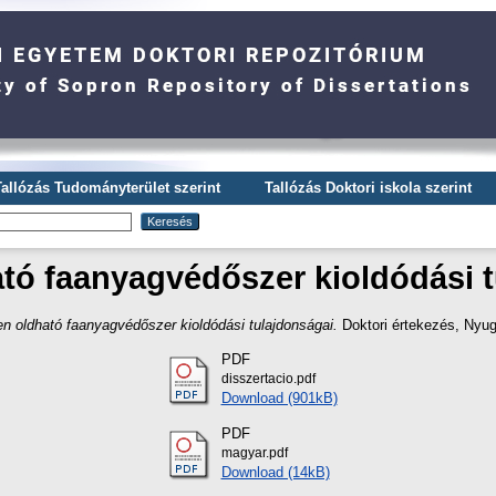
Tallózás Tudományterület szerint
Tallózás Doktori iskola szerint
tó faanyagvédőszer kioldódási 
n oldható faanyagvédőszer kioldódási tulajdonságai.
Doktori értekezés
, Nyu
PDF
disszertacio.pdf
Download (901kB)
PDF
magyar.pdf
Download (14kB)