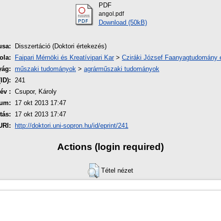
PDF
angol.pdf
Download (50kB)
usa:
Disszertáció (Doktori értekezés)
ola:
Faipari Mérnöki és Kreatívipari Kar
>
Cziráki József Faanyagtudomány é
yág:
műszaki tudományok
>
agrárműszaki tudományok
ID):
241
év :
Csupor, Károly
um:
17 okt 2013 17:47
tás:
17 okt 2013 17:47
URI:
http://doktori.uni-sopron.hu/id/eprint/241
Actions (login required)
Tétel nézet