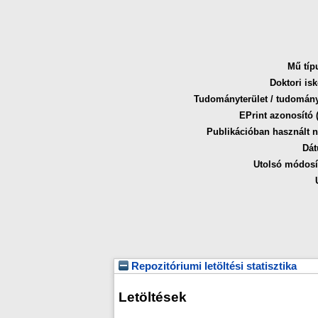
Mű típ
Doktori isk
Tudományterület / tudomán
EPrint azonosító (
Publikációban használt n
Dát
Utolsó módosí
Repozitóriumi letöltési statisztika
Letöltések