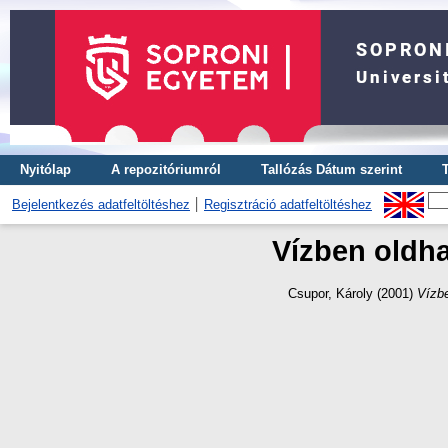
Nyitólap
A repozitóriumról
Tallózás Dátum szerint
Bejelentkezés adatfeltöltéshez
Regisztráció adatfeltöltéshez
Vízben oldha
Csupor, Károly
(2001)
Vízbe