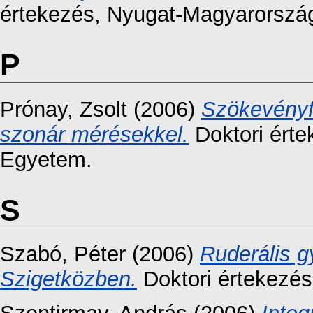
értekezés
, Nyugat-Magyarorszá
P
Prónay, Zsolt
(2006)
Szökevényf
szonár mérésekkel.
Doktori érte
Egyetem.
S
Szabó, Péter
(2006)
Ruderális g
Szigetközben.
Doktori értekezés