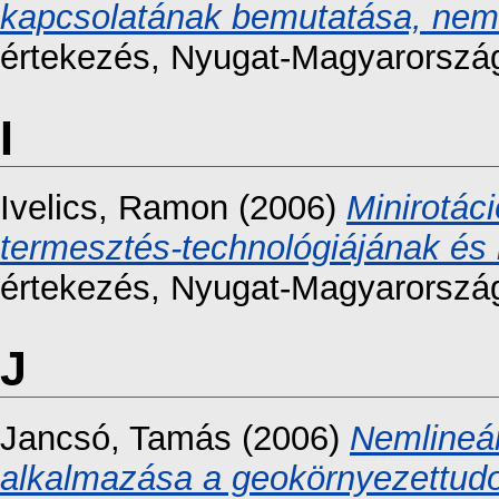
kapcsolatának bemutatása, nemz
értekezés
, Nyugat-Magyarorszá
I
Ivelics, Ramon
(2006)
Minirotáci
termesztés-technológiájának és 
értekezés
, Nyugat-Magyarorszá
J
Jancsó, Tamás
(2006)
Nemlineár
alkalmazása a geokörnyezettu