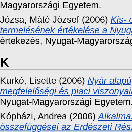
Magyarországi Egyetem.
Józsa, Máté József
(2006)
Kis- 
termelésének értékelése a Nyuga
értekezés
, Nyugat-Magyarorszá
K
Kurkó, Lisette
(2006)
Nyár alapú
megfelelőségi és piaci viszonyai
Nyugat-Magyarországi Egyetem
Kópházi, Andrea
(2006)
Alkalma
összefüggései az Erdészeti Rés