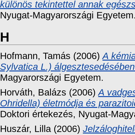
különös tekintettel annak egész
Nyugat-Magyarországi Egyetem
H
Hofmann, Tamás
(2006)
A kémia
Sylvatica L.) álgesztesedésében
Magyarországi Egyetem.
Horváth, Balázs
(2006)
A vadges
Ohridella) életmódja és parazit
Doktori értekezés
, Nyugat-Magy
Huszár, Lilla
(2006)
Jelzáloghite