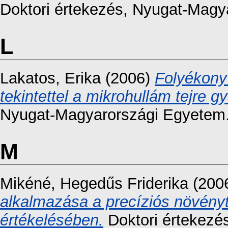
Doktori értekezés
, Nyugat-Magy
L
Lakatos, Erika
(2006)
Folyékony
tekintettel a mikrohullám tejre g
Nyugat-Magyarországi Egyetem
M
Mikéné, Hegedűs Friderika
(200
alkalmazása a precíziós növény
értékelésében.
Doktori értekezé