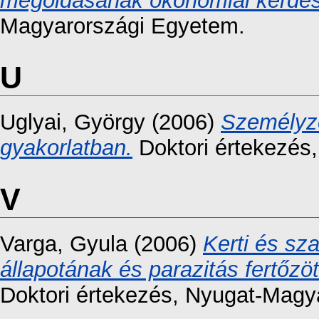
megoldásának ökonómiai kérdés
Magyarországi Egyetem.
U
Uglyai, György
(2006)
Személyze
gyakorlatban.
Doktori értekezés
V
Varga, Gyula
(2006)
Kerti és sz
állapotának és parazitás fertőzö
Doktori értekezés
, Nyugat-Magy