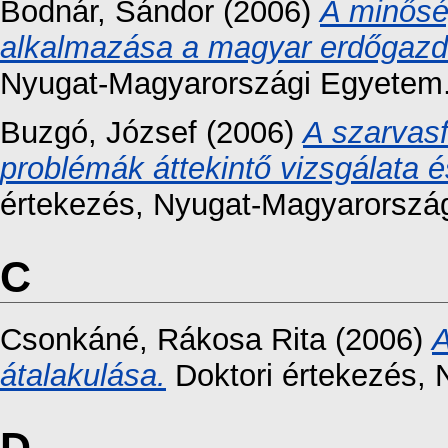
Bodnár, Sándor
(2006)
A minősé
alkalmazása a magyar erdőgazd
Nyugat-Magyarországi Egyetem
Buzgó, József
(2006)
A szarvasf
problémák áttekintő vizsgálata 
értekezés
, Nyugat-Magyarorszá
C
Csonkáné, Rákosa Rita
(2006)
A
átalakulása.
Doktori értekezés
, 
D