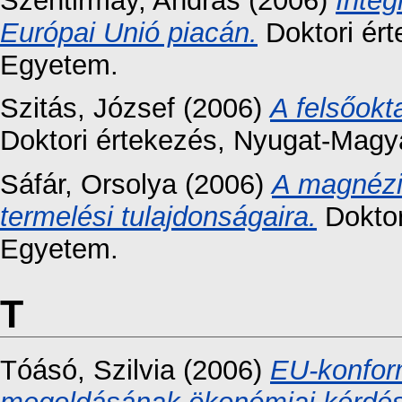
Szentirmay, András
(2006)
Integ
Európai Unió piacán.
Doktori ér
Egyetem.
Szitás, József
(2006)
A felsőokt
Doktori értekezés
, Nyugat-Magy
Sáfár, Orsolya
(2006)
A magnézi
termelési tulajdonságaira.
Doktor
Egyetem.
T
Tóásó, Szilvia
(2006)
EU-konform