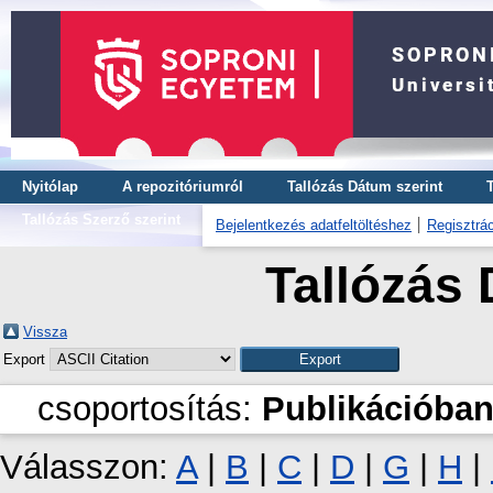
Nyitólap
A repozitóriumról
Tallózás Dátum szerint
Tallózás Szerző szerint
Bejelentkezés adatfeltöltéshez
Regisztrác
Tallózás 
Vissza
Export
csoportosítás:
Publikációban
Válasszon:
A
|
B
|
C
|
D
|
G
|
H
|