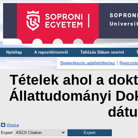
Nyitólap
A repozitóriumról
Tallózás Dátum szerint
Tallózás Szerző szerint
Bejelentkezés adatfeltöltéshez
Regisztrác
Tételek ahol a dokt
Állattudományi Dok
dát
Vissza
Export