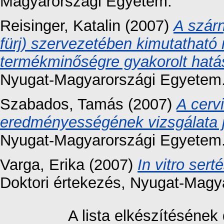
Magyarországi Egyetem.
Reisinger, Katalin
(2007)
A szárn
fürj) szervezetében kimutathat
termékminőségre gyakorolt hatá
Nyugat-Magyarországi Egyetem
Szabados, Tamás
(2007)
A cerv
eredményességének vizsgálata 
Nyugat-Magyarországi Egyetem
Varga, Erika
(2007)
In vitro sert
Doktori értekezés
, Nyugat-Magy
A lista elkészítéséne