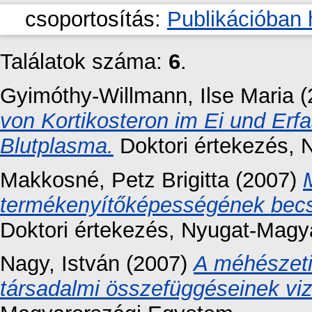
csoportosítás:
Publikációban 
Találatok száma:
6
.
Gyimóthy-Willmann, Ilse Maria
(
von Kortikosteron im Ei und Erf
Blutplasma.
Doktori értekezés
, 
Makkosné, Petz Brigitta
(2007)
termékenyítőképességének becsl
Doktori értekezés
, Nyugat-Magy
Nagy, István
(2007)
A méhészeti
társadalmi összefüggéseinek viz