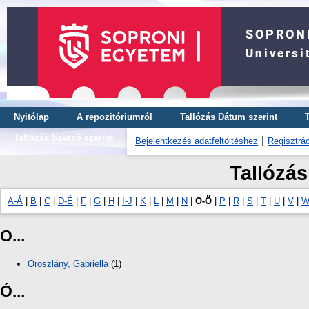
Nyitólap
A repozitóriumról
Tallózás Dátum szerint
Tallózás Szerző szerint
Bejelentkezés adatfeltöltéshez
Regisztrác
Tallózás
A-Á
|
B
|
C
|
D-É
|
F
|
G
|
H
|
I-J
|
K
|
L
|
M
|
N
|
O-Ö
|
P
|
R
|
S
|
T
|
U
|
V
|
W
O...
Oroszlány, Gabriella
(1)
Ó...