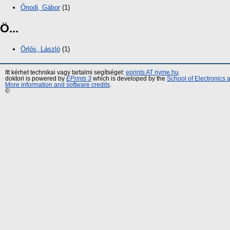
Ónodi, Gábor
(1)
Ö...
Örlős, László
(1)
Itt kérhet technikai vagy tartalmi segítséget:
eprints AT nyme.hu
doktori is powered by
EPrints 3
which is developed by the
School of Electronics
More information and software credits
.
©