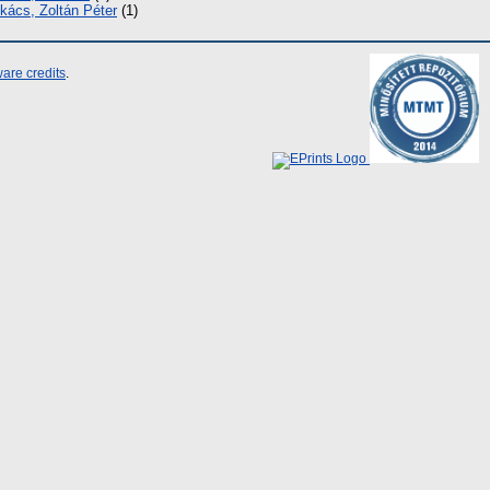
kács, Zoltán Péter
(1)
are credits
.