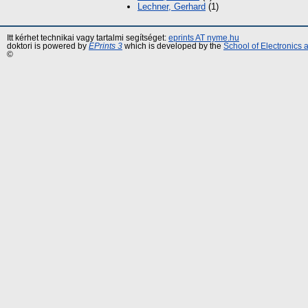
Lechner, Gerhard
(1)
Itt kérhet technikai vagy tartalmi segítséget:
eprints AT nyme.hu
doktori is powered by
EPrints 3
which is developed by the
School of Electronics
©