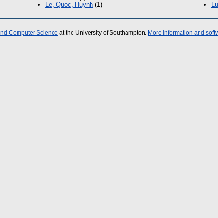
Le, Quoc, Huynh
(1)
Lu
 and Computer Science
at the University of Southampton.
More information and softw