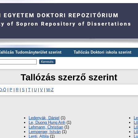
Tallózás Tudományterület szerint
Tallózás Doktori iskola szerint
Tallózás szerző szerint
O-Ö
|
P
|
R
|
S
|
T
|
U
|
V
|
W-Z
Ledenyák, Dániel
(1)
Le
Le, Duong Hung Anh
(1)
Lő
Lehmann, Christian
(1)
Lő
Lemperger, István
(1)
Lő
Lenti, Attila
(1)
Lu