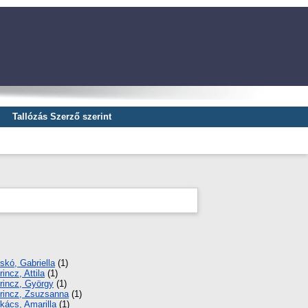
Tallózás Szerző szerint
skó, Gabriella
(1)
rincz, Attila
(1)
rincz, György
(1)
rincz, Zsuzsanna
(1)
kács, Amarilla
(1)