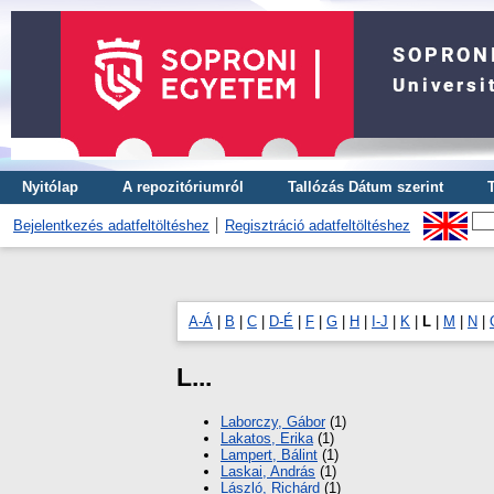
Nyitólap
A repozitóriumról
Tallózás Dátum szerint
Bejelentkezés adatfeltöltéshez
Regisztráció adatfeltöltéshez
A-Á
|
B
|
C
|
D-É
|
F
|
G
|
H
|
I-J
|
K
|
L
|
M
|
N
|
L...
Laborczy, Gábor
(1)
Lakatos, Erika
(1)
Lampert, Bálint
(1)
Laskai, András
(1)
László, Richárd
(1)