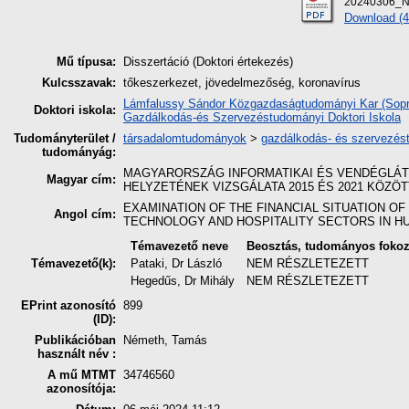
20240306_Ne
Download (
Mű típusa:
Disszertáció (Doktori értekezés)
Kulcsszavak:
tőkeszerkezet, jövedelmezőség, koronavírus
Lámfalussy Sándor Közgazdaságtudományi Kar (Sopro
Doktori iskola:
Gazdálkodás-és Szervezéstudományi Doktori Iskola
Tudományterület /
társadalomtudományok
>
gazdálkodás- és szervezé
tudományág:
MAGYARORSZÁG INFORMATIKAI ÉS VENDÉGLÁT
Magyar cím:
HELYZETÉNEK VIZSGÁLATA 2015 ÉS 2021 KÖZÖT
EXAMINATION OF THE FINANCIAL SITUATION O
Angol cím:
TECHNOLOGY AND HOSPITALITY SECTORS IN HU
Témavezető neve
Beosztás, tudományos fokoz
Témavezető(k):
Pataki, Dr László
NEM RÉSZLETEZETT
Hegedűs, Dr Mihály
NEM RÉSZLETEZETT
EPrint azonosító
899
(ID):
Publikációban
Németh, Tamás
használt név :
A mű MTMT
34746560
azonosítója: