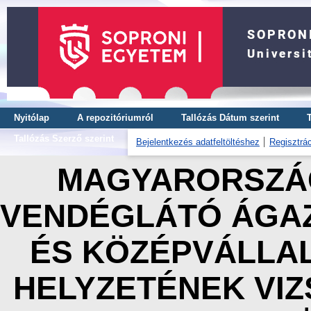
Nyitólap
A repozitóriumról
Tallózás Dátum szerint
Tallózás Szerző szerint
Bejelentkezés adatfeltöltéshez
Regisztrác
MAGYARORSZÁG
VENDÉGLÁTÓ ÁGAZ
ÉS KÖZÉPVÁLLA
HELYZETÉNEK VIZ