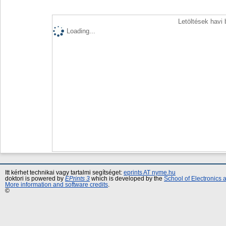
Letöltések havi
Loading...
Itt kérhet technikai vagy tartalmi segítséget:
eprints AT nyme.hu
doktori is powered by
EPrints 3
which is developed by the
School of Electronics
More information and software credits
.
©