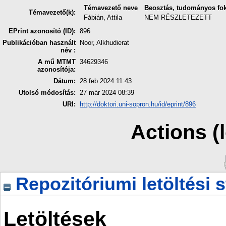
Témavezető neve
Beosztás, tudományos fok
Témavezető(k):
Fábián, Attila
NEM RÉSZLETEZETT
EPrint azonosító (ID):
896
Publikációban használt
Noor, Alkhudierat
név :
A mű MTMT
34629346
azonosítója:
Dátum:
28 feb 2024 11:43
Utolsó módosítás:
27 már 2024 08:39
URI:
http://doktori.uni-sopron.hu/id/eprint/896
Actions (
Repozitóriumi letöltési s
Letöltések