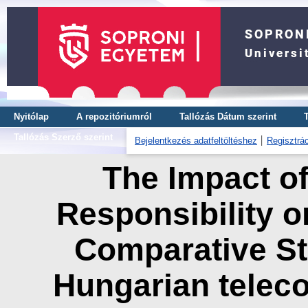
Nyitólap
A repozitóriumról
Tallózás Dátum szerint
Tallózás Szerző szerint
Bejelentkezés adatfeltöltéshez
Regisztrác
The Impact of
Responsibility o
Comparative St
Hungarian telec