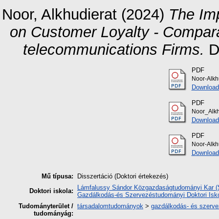
Noor, Alkhudierat
(2024)
The Imp
on Customer Loyalty - Compara
telecommunications Firms.
Do
PDF
Noor-Alkhu
Download
PDF
Noor_Alkh
Download
PDF
Noor-Alkhu
Download
Mű típusa:
Disszertáció (Doktori értekezés)
Lámfalussy Sándor Közgazdaságtudományi Kar (So
Doktori iskola:
Gazdálkodás-és Szervezéstudományi Doktori Isk
Tudományterület /
társadalomtudományok
>
gazdálkodás- és szerv
tudományág: