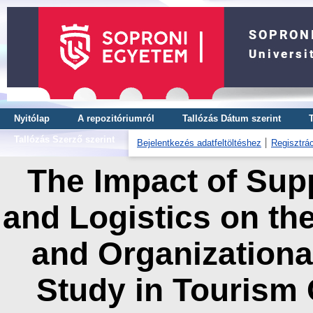
Nyitólap
A repozitóriumról
Tallózás Dátum szerint
Tallózás Szerző szerint
Bejelentkezés adatfeltöltéshez
Regisztrác
The Impact of Su
and Logistics on th
and Organizationa
Study in Tourism 