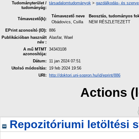
Tudományterület /
társadalomtudományok
>
gazdálkodás- és szerv
tudományág:
Témavezető neve
Beosztás, tudományos fok
Témavezető(k):
Obádovics, Csilla
NEM RÉSZLETEZETT
EPrint azonosító (ID):
886
Publikációban használt
Alasfar, Wael
név :
A mű MTMT
34343108
azonosítója:
Dátum:
11 jan 2024 07:51
Utolsó módosítás:
19 feb 2024 19:56
URI:
http://doktori.uni-sopron.hu/id/eprint/886
Actions (
Repozitóriumi letöltési s