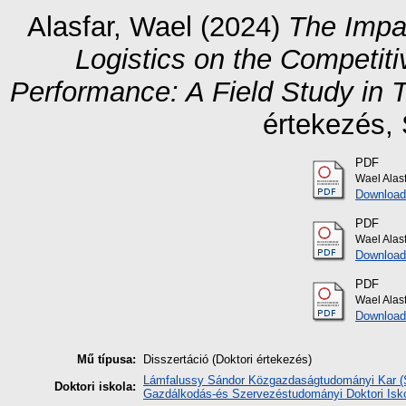
Alasfar, Wael
(2024)
The Impa
Logistics on the Competit
Performance: A Field Study in T
értekezés
,
PDF
Wael Alasf
Download
PDF
Wael Alasf
Download
PDF
Wael Alasf
Download
Mű típusa:
Disszertáció (Doktori értekezés)
Lámfalussy Sándor Közgazdaságtudományi Kar (So
Doktori iskola:
Gazdálkodás-és Szervezéstudományi Doktori Isk