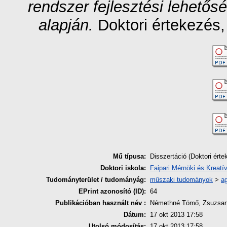
rendszer fejlesztési lehetősé
alapján.
Doktori értekezés
Mű típusa:
Disszertáció (Doktori érte
Doktori iskola:
Faipari Mérnöki és Kreatív
Tudományterület / tudományág:
műszaki tudományok
>
a
EPrint azonosító (ID):
64
Publikációban használt név :
Némethné Tömő, Zsuzsa
Dátum:
17 okt 2013 17:58
Utolsó módosítás:
17 okt 2013 17:58