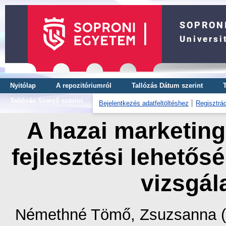
Nyitólap
A repozitóriumról
Tallózás Dátum szerint
Tallózás Szerző szerint
Bejelentkezés adatfeltöltéshez
Regisztrác
A hazai marketing
fejlesztési lehetősé
vizsgál
Némethné Tömő, Zsuzsanna
(