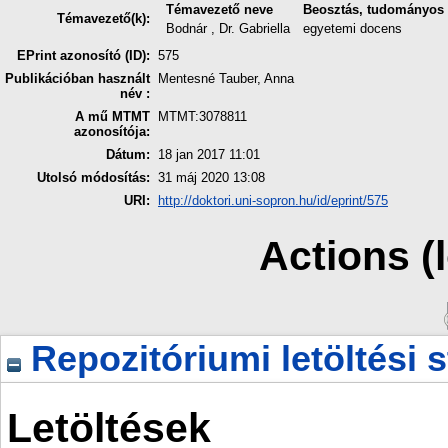
Témavezető neve
Beosztás, tudományos 
Témavezető(k):
Bodnár , Dr. Gabriella
egyetemi docens
EPrint azonosító (ID):
575
Publikációban használt
Mentesné Tauber, Anna
név :
A mű MTMT
MTMT:3078811
azonosítója:
Dátum:
18 jan 2017 11:01
Utolsó módosítás:
31 máj 2020 13:08
URI:
http://doktori.uni-sopron.hu/id/eprint/575
Actions (
Repozitóriumi letöltési s
Letöltések