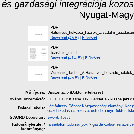
és gazdasági integrációja közö
Nyugat-Magy
PDF
Hatranyos_helyzetu_fiatalok_tarsadalmi_gazdasag
Download (4MB)
|
Előnézet
PDF
Tezisfuzet_u.pdf
Download (414kB)
|
Előnézet
PDF
Mentesne_Tauber_A-Hatranyos_helyzetu_fiatalok_
Download (4MB)
|
Előnézet
Mű típusa:
Disszertáció (Doktori értekezés)
További információ:
FELTÖLTŐ: Kissné Jáki Gabriellla - kissne.jaki.
Lámfalussy Sándor Közgazdaságtudományi Kar (So
Doktori iskola:
Gazdálkodás-és Szervezéstudományi Doktori Isk
SWORD Depositor:
Sword, Teszt
Tudományterület /
társadalomtudományok
>
gazdálkodás- és szerv
tudományág: