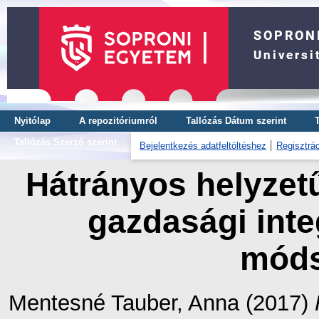
Nyitólap
A repozitóriumról
Tallózás Dátum szerint
Tallózás Szerző szerint
Bejelentkezés adatfeltöltéshez
Regisztrác
Hátrányos helyzetű
gazdasági inte
móds
Mentesné Tauber, Anna
(2017)