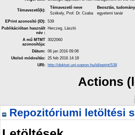
Témavezető neve
Beosztás, tudomány
Témavezető(k):
Székely, Prof. Dr. Csaba
egyetemi tanár
EPrint azonosító (ID):
539
Publikációban használt
Herczeg, László
név :
A mű MTMT
3022060
azonosítója:
Dátum:
06 jan 2016 09:08
Utolsó módosítás:
25 feb 2016 14:18
URI:
http://doktori.uni-sopron.hu/id/eprint/539
Actions (
Repozitóriumi letöltési s
Letöltések