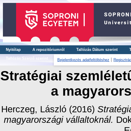
Nyitólap
A repozitóriumról
Tallózás Dátum szerint
Tallózás Szerző szerint
Bejelentkezés adatfeltöltéshez
Regisztrác
Stratégiai szemlél
a magyarorsz
Herczeg, László
(2016)
Stratég
magyarországi vállaltoknál.
Dokt
E