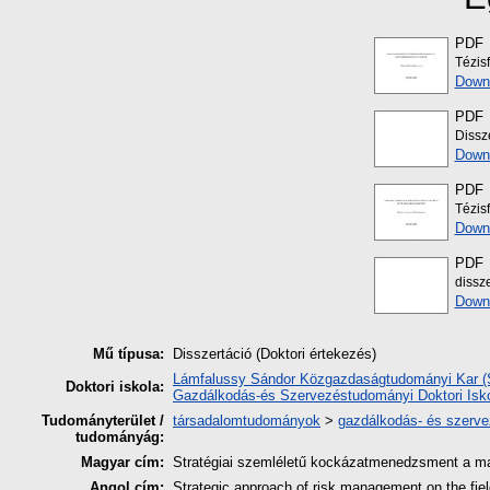
PDF
Tézis
Down
PDF
Dissz
Down
PDF
Tézis
Down
PDF
dissz
Down
Mű típusa:
Disszertáció (Doktori értekezés)
Lámfalussy Sándor Közgazdaságtudományi Kar (So
Doktori iskola:
Gazdálkodás-és Szervezéstudományi Doktori Isk
Tudományterület /
társadalomtudományok
>
gazdálkodás- és szerv
tudományág:
Magyar cím:
Stratégiai szemléletű kockázatmenedzsment a mag
Angol cím:
Strategic approach of risk management on the fie