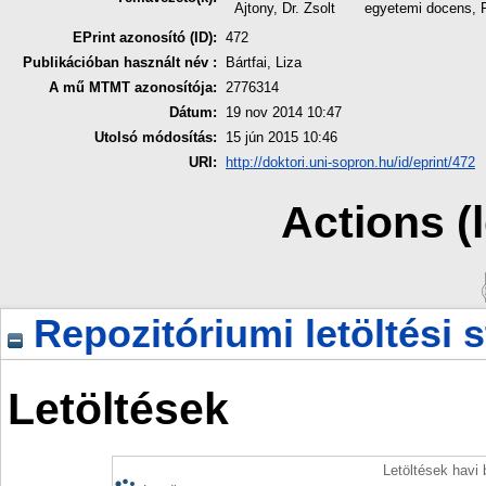
Ajtony, Dr. Zsolt
egyetemi docens,
EPrint azonosító (ID):
472
Publikációban használt név :
Bártfai, Liza
A mű MTMT azonosítója:
2776314
Dátum:
19 nov 2014 10:47
Utolsó módosítás:
15 jún 2015 10:46
URI:
http://doktori.uni-sopron.hu/id/eprint/472
Actions (
Repozitóriumi letöltési s
Letöltések
Letöltések havi