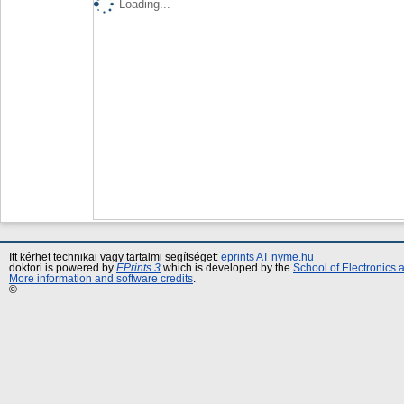
Loading...
Itt kérhet technikai vagy tartalmi segítséget:
eprints AT nyme.hu
doktori is powered by
EPrints 3
which is developed by the
School of Electronics
More information and software credits
.
©