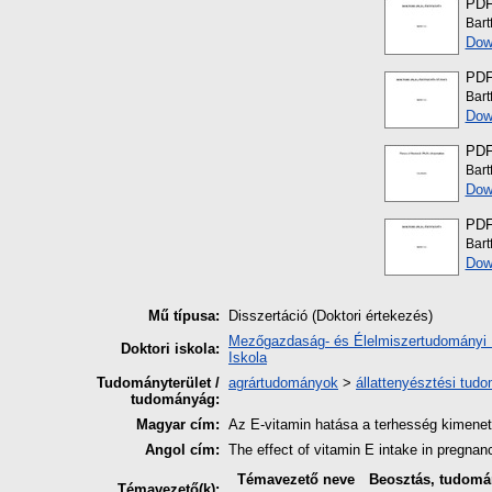
PD
Bart
Dow
PD
Bart
Dow
PD
Bart
Dow
PD
Bart
Dow
Mű típusa:
Disszertáció (Doktori értekezés)
Mezőgazdaság- és Élelmiszertudományi 
Doktori iskola:
Iskola
Tudományterület /
agrártudományok
>
állattenyésztési tud
tudományág:
Magyar cím:
Az E-vitamin hatása a terhesség kimenet
Angol cím:
The effect of vitamin E intake in pregnan
Témavezető neve
Beosztás, tudomá
Témavezető(k):