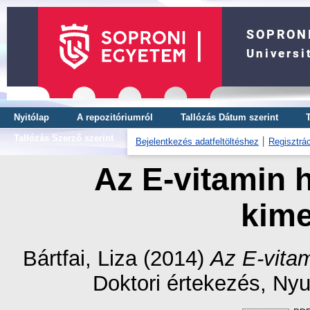
Nyitólap
A repozitóriumról
Tallózás Dátum szerint
Tallózás Szerző szerint
Bejelentkezés adatfeltöltéshez
Regisztrác
Az E-vitamin 
kime
Bártfai, Liza
(2014)
Az E-vitam
Doktori értekezés
, Ny