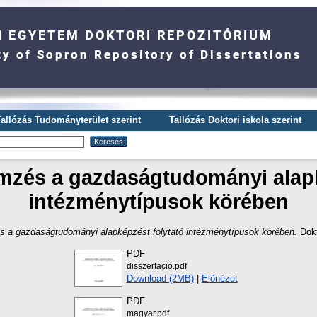
Tallózás Tudományterület szerint
Tallózás Doktori iskola szerint
mzés a gazdaságtudományi alapk
intézménytípusok körében
s a gazdaságtudományi alapképzést folytató intézménytípusok körében.
Dokt
PDF
disszertacio.pdf
Download (2MB)
|
Előnézet
PDF
magyar.pdf