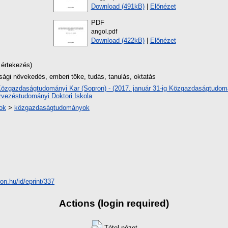
Download (491kB)
|
Előnézet
PDF
angol.pdf
Download (422kB)
|
Előnézet
 értekezés)
ági növekedés, emberi tőke, tudás, tanulás, oktatás
özgazdaságtudományi Kar (Sopron) - (2017. január 31-ig Közgazdaságtudomá
vezéstudományi Doktori Iskola
ok
>
közgazdaságtudományok
ron.hu/id/eprint/337
Actions (login required)
Tétel nézet