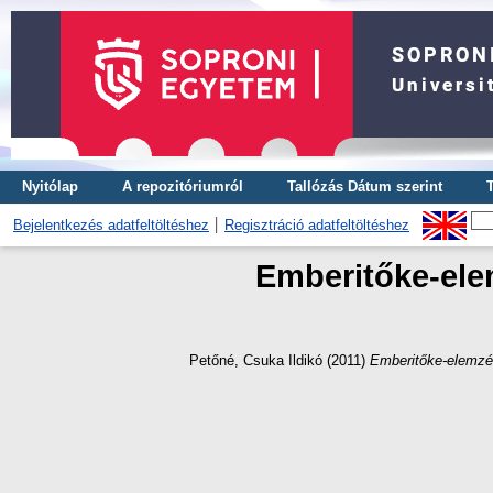
Nyitólap
A repozitóriumról
Tallózás Dátum szerint
Bejelentkezés adatfeltöltéshez
Regisztráció adatfeltöltéshez
Emberitőke-ele
Petőné, Csuka Ildikó
(2011)
Emberitőke-elemzé