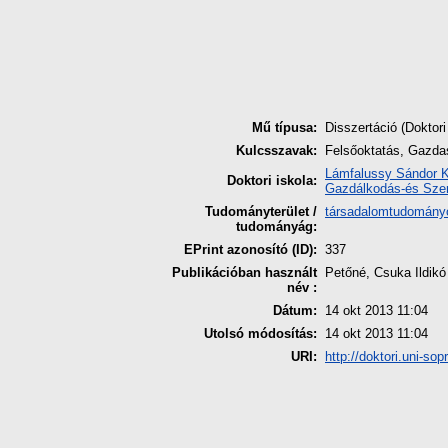
Mű típusa:
Disszertáció (Doktori
Kulcsszavak:
Felsőoktatás, Gazdas
Lámfalussy Sándor K
Doktori iskola:
Gazdálkodás-és Szer
Tudományterület /
társadalomtudomány
tudományág:
EPrint azonosító (ID):
337
Publikációban használt
Petőné, Csuka Ildikó
név :
Dátum:
14 okt 2013 11:04
Utolsó módosítás:
14 okt 2013 11:04
URI:
http://doktori.uni-sop