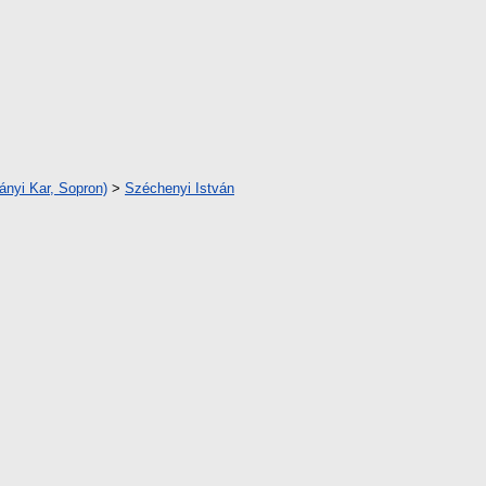
nyi Kar, Sopron)
>
Széchenyi István