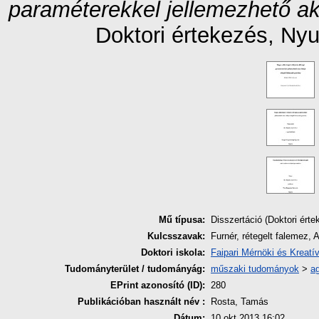
paraméterekkel jellemezhető aká
Doktori értekezés
, Ny
Mű típusa:
Disszertáció (Doktori érte
Kulcsszavak:
Furnér, rétegelt falemez, 
Doktori iskola:
Faipari Mérnöki és Kreatív
Tudományterület / tudományág:
műszaki tudományok
>
a
EPrint azonosító (ID):
280
Publikációban használt név :
Rosta, Tamás
Dátum:
10 okt 2013 16:02