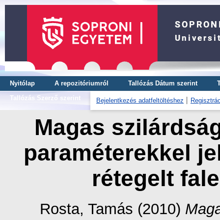
Nyitólap
A repozitóriumról
Tallózás Dátum szerint
Tallózás Szerző szerint
Bejelentkezés adatfeltöltéshez
Regisztrác
Magas szilárdsági
paraméterekkel je
rétegelt fa
Rosta, Tamás
(2010)
Magas