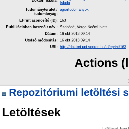
Doktori iskola:
Iskola
Tudományterület /
agrártudományok
tudományág:
EPrint azonosító (ID):
163
Publikációban használt név :
Szabóné, Varga Noémi Ivett
Dátum:
16 okt 2013 09:14
Utolsó módosítás:
16 okt 2013 09:14
URI:
http://doktori.uni-sopron.hu/id/eprint/163
Actions (
Repozitóriumi letöltési s
Letöltések
Letöltések havi