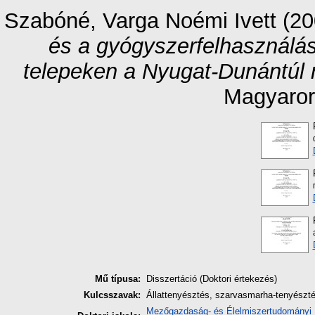
Szabóné, Varga Noémi Ivett
(20
és a gyógyszerfelhasználá
telepeken a Nyugat-Dunántúl 
Magyaror
Mű típusa:
Disszertáció (Doktori értekezés)
Kulcsszavak:
Állattenyésztés, szarvasmarha-tenyészt
Mezőgazdaság- és Élelmiszertudományi 