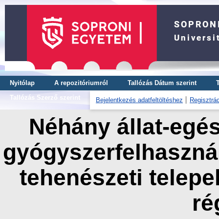
Nyitólap
A repozitóriumról
Tallózás Dátum szerint
Tallózás Szerző szerint
Bejelentkezés adatfeltöltéshez
Regisztrác
Néhány állat-egé
gyógyszerfelhaszná
tehenészeti telep
ré