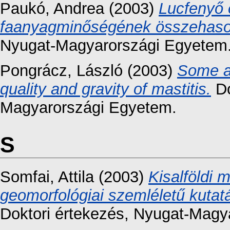
Paukó, Andrea
(2003)
Lucfenyő 
faanyagminőségének összehasonl
Nyugat-Magyarországi Egyetem
Pongrácz, László
(2003)
Some as
quality and gravity of mastitis.
Do
Magyarországi Egyetem.
S
Somfai, Attila
(2003)
Kisalföldi
geomorfológiai szemléletű kutatá
Doktori értekezés
, Nyugat-Magy