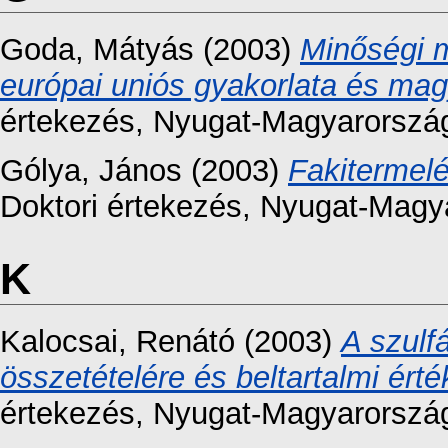
Goda, Mátyás
(2003)
Minőségi 
európai uniós gyakorlata és mag
értekezés
, Nyugat-Magyarorszá
Gólya, János
(2003)
Fakitermel
Doktori értekezés
, Nyugat-Magy
K
Kalocsai, Renátó
(2003)
A szulf
összetételére és beltartalmi ért
értekezés
, Nyugat-Magyarorszá