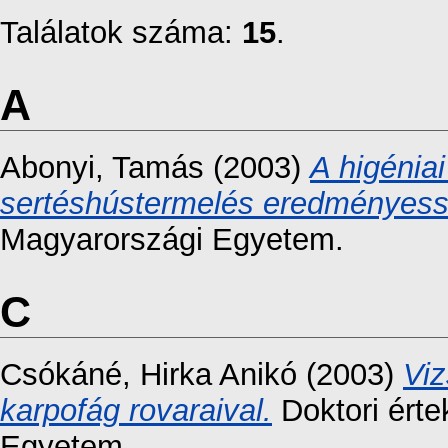
Találatok száma:
15
.
A
Abonyi, Tamás
(2003)
A higénia
sertéshústermelés eredményess
Magyarországi Egyetem.
C
Csókáné, Hirka Anikó
(2003)
Viz
karpofág rovaraival.
Doktori ért
Egyetem.