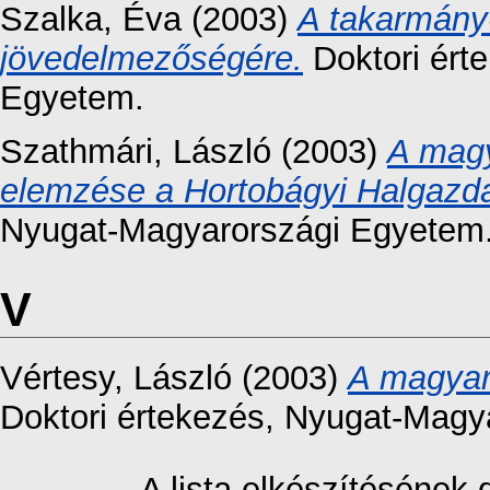
Szalka, Éva
(2003)
A takarmány-
jövedelmezőségére.
Doktori ért
Egyetem.
Szathmári, László
(2003)
A magy
elemzése a Hortobágyi Halgazda
Nyugat-Magyarországi Egyetem
V
Vértesy, László
(2003)
A magyar
Doktori értekezés
, Nyugat-Magy
A lista elkészítésének