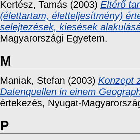
Kertész, Tamás
(2003)
Eltérő t
(élettartam, életteljesítmény) é
selejtezések, kiesések alakulásá
Magyarországi Egyetem.
M
Maniak, Stefan
(2003)
Konzept z
Datenquellen in einem Geograph
értekezés
, Nyugat-Magyarorszá
P