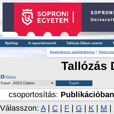
Nyitólap
A repozitóriumról
Tallózás Dátum szerint
Tallózás Szerző szerint
Bejelentkezés adatfeltöltéshez
Regisztrác
Tallózás 
Vissza
Export
csoportosítás:
Publikációban
Válasszon:
A
|
C
|
F
|
G
|
K
|
M
|