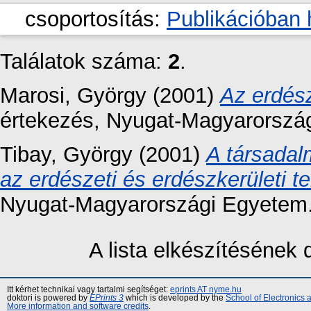
csoportosítás:
Publikációban 
Találatok száma:
2
.
Marosi, György
(2001)
Az erdész
értekezés
, Nyugat-Magyarorszá
Tibay, György
(2001)
A társadal
az erdészeti és erdészkerületi t
Nyugat-Magyarországi Egyetem
A lista elkészítésének
Itt kérhet technikai vagy tartalmi segítséget:
eprints AT nyme.hu
doktori is powered by
EPrints 3
which is developed by the
School of Electronics
More information and software credits
.