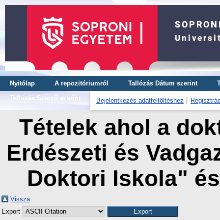
Nyitólap
A repozitóriumról
Tallózás Dátum szerint
Tallózás Szerző szerint
Bejelentkezés adatfeltöltéshez
Regisztrác
Tételek ahol a dok
Erdészeti és Vadg
Doktori Iskola" é
Vissza
Export