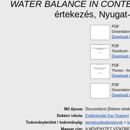
WATER BALANCE IN CONTE
értekezés
, Nyugat
PDF
Dissertatio
Download 
PDF
Tezisfuzet 
Download 
PDF
Theses - An
Download 
PDF
Dissertatio
Download 
Mű típusa:
Disszertáció (Doktori érte
Doktori iskola:
Erdőmérnöki Kar (Sopron)
Tudományterület / tudományág:
természettudományok
>
k
Magyar cím:
A NÖVÉNYZET VÍZKÖR