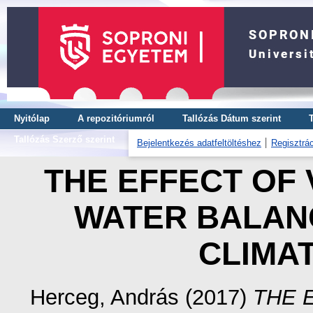
Nyitólap
A repozitóriumról
Tallózás Dátum szerint
Tallózás Szerző szerint
Bejelentkezés adatfeltöltéshez
Regisztrác
THE EFFECT OF
WATER BALANC
CLIMA
Herceg, András
(2017)
THE 