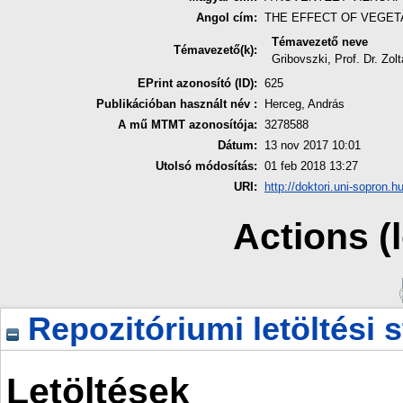
Angol cím:
THE EFFECT OF VEGET
Témavezető neve
Témavezető(k):
Gribovszki, Prof. Dr. Zol
EPrint azonosító (ID):
625
Publikációban használt név :
Herceg, András
A mű MTMT azonosítója:
3278588
Dátum:
13 nov 2017 10:01
Utolsó módosítás:
01 feb 2018 13:27
URI:
http://doktori.uni-sopron.hu
Actions (
Repozitóriumi letöltési s
Letöltések