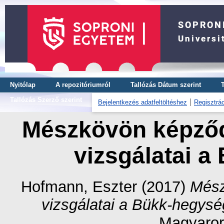
Nyitólap
A repozitóriumról
Tallózás Dátum szerint
Tallózás Szerző szerint
Bejelentkezés adatfeltöltéshez
Regisztrác
Mészkövön képződö
vizsgálatai 
Hofmann, Eszter
(2017)
Mész
vizsgálatai a Bükk-hegysé
Magyaror