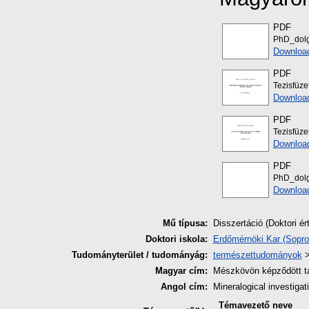
PDF
PhD_dolg
Downloa
PDF
Tezisfüz
Downloa
PDF
Tezisfüz
Downloa
PDF
PhD_dolg
Downloa
Mű típusa:
Disszertáció (Doktori ér
Doktori iskola:
Erdőmérnöki Kar (Sopro
Tudományterület / tudományág:
természettudományok
Magyar cím:
Mészkövön képződött ta
Angol cím:
Mineralogical investiga
Témavezető neve