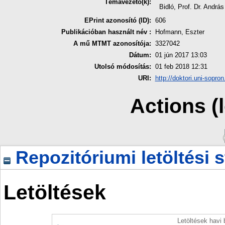
Témavezető(k):
Bidló, Prof. Dr. András
EPrint azonosító (ID):
606
Publikációban használt név :
Hofmann, Eszter
A mű MTMT azonosítója:
3327042
Dátum:
01 jún 2017 13:03
Utolsó módosítás:
01 feb 2018 12:31
URI:
http://doktori.uni-sopron
Actions (
Repozitóriumi letöltési s
Letöltések
Letöltések havi