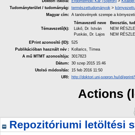
Doktori iskola:
Erdőmérnöki Kar (Sopron)
>
Kitaibe
Tudományterület / tudományág:
természettudományok
>
környezet
Magyar cím:
A tanösvények szerepe a környezeti
Témavezető neve
Beosztás, tu
Témavezető(k):
Lükő, Dr. István
NEM RÉSZL
Puskás, Dr. Lajos
NEM RÉSZL
EPrint azonosító (ID):
525
Publikációban használt név :
Kollarics, Tímea
A mű MTMT azonosítója:
3017823
Dátum:
30 szep 2015 15:46
Utolsó módosítás:
15 feb 2016 11:50
URI:
http://doktori.uni-sopron.hu/id/eprint
Actions (
Repozitóriumi letöltési s