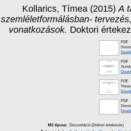
Kollarics, Tímea
(2015)
A 
szemléletformálásban- tervezés
vonatkozások.
Doktori érteke
PDF
Dissze
Downl
PDF
Tezisf
Downl
PDF
Theses
Downl
PDF
Dissze
Downl
Mű típusa:
Disszertáció (Doktori értekezés)