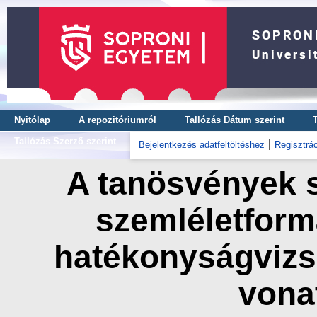
Nyitólap
A repozitóriumról
Tallózás Dátum szerint
Tallózás Szerző szerint
Bejelentkezés adatfeltöltéshez
Regisztrác
A tanösvények s
szemléletform
hatékonyságvizs
vona